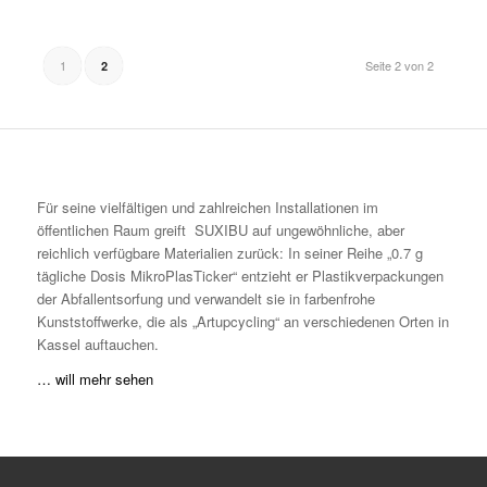
1
Seite 2 von 2
2
Für seine vielfältigen und zahlreichen Installationen im
öffentlichen Raum greift SUXIBU auf ungewöhnliche, aber
reichlich verfügbare Materialien zurück: In seiner Reihe „0.7 g
tägliche Dosis MikroPlasTicker“ entzieht er Plastikverpackungen
der Abfallentsorfung und verwandelt sie in farbenfrohe
Kunststoffwerke, die als „Artupcycling“ an verschiedenen Orten in
Kassel auftauchen.
… will mehr sehen