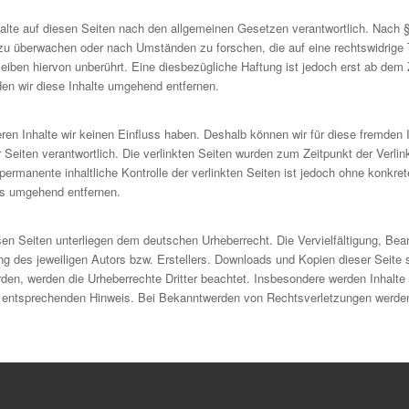
alte auf diesen Seiten nach den allgemeinen Gesetzen verantwortlich. Nach §§
n zu überwachen oder nach Umständen zu forschen, die auf eine rechtswidrige 
iben hiervon unberührt. Eine diesbezügliche Haftung ist jedoch erst ab dem 
n wir diese Inhalte umgehend entfernen.
eren Inhalte wir keinen Einfluss haben. Deshalb können wir für diese fremden
der Seiten verantwortlich. Die verlinkten Seiten wurden zum Zeitpunkt der Ver
permanente inhaltliche Kontrolle der verlinkten Seiten ist jedoch ohne konkr
ks umgehend entfernen.
esen Seiten unterliegen dem deutschen Urheberrecht. Die Vervielfältigung, Bea
 des jeweiligen Autors bzw. Erstellers. Downloads und Kopien dieser Seite s
urden, werden die Urheberrechte Dritter beachtet. Insbesondere werden Inhalte
 entsprechenden Hinweis. Bei Bekanntwerden von Rechtsverletzungen werden 