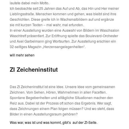
lautete dabei mein Motto.
Ich beobachte seit 25 Jahren das Auf und Ab, das Hin und Her meiner
Lieblingsstraße. Menschen kommen und gehen, was bleibt sind ihre
Geschichten. Diese greife ich in Wachsmalbildern auf und ergänze
sie mit kurzen Texten – mal wahr, mal erfunden.
In einer Ausstellung wurden eine Auswahl von Bildern im Waschsalon
Waschtreff präsentiert. Zur Eröffnung spielte das Boulevard-Orchester
und Axel Garbelmann ging Wortsurfen. Zur Ausstellung erschien ein
32-seitiges Magazin „Herzensangelegenheiten“.
will mehr sehen
ZI Zeicheninstitut
Das ZI Zeicheninstitut ist eine Idee. Unsere Idee vom gemeinsamen
Zeichnen. Vom Sehen, Hören, Wahrnehmen in allen Facetten.
Spontane Begebenheiten und alltägliche Situationen machen den
Reiz aus. Dabei ist der Prozess oft schon das Ergebnis. Wer sagt,
dass Zeichnungen einem Plan folgen müssen? Und wo steht, dass
Bilder in einen Ausstellungsraum gehören?
Was war, was ist und was kommt, gibt’s auf der ZI-Seite.